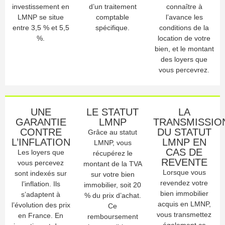
investissement en
d’un traitement
connaître à
LMNP se situe
comptable
l’avance les
entre 3,5 % et 5,5
spécifique.
conditions de la
%.
location de votre
bien, et le montant
des loyers que
vous percevrez.
UNE
LE STATUT
LA
GARANTIE
LMNP
TRANSMISSIO
CONTRE
DU STATUT
Grâce au statut
L’INFLATION
LMNP EN
LMNP, vous
CAS DE
Les loyers que
récupérez le
REVENTE
vous percevez
montant de la TVA
Lorsque vous
sont indexés sur
sur votre bien
revendez votre
l’inflation. Ils
immobilier, soit 20
bien immobilier
s’adaptent à
% du prix d’achat.
acquis en LMNP,
l’évolution des prix
Ce
vous transmettez
en France. En
remboursement
également ce