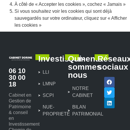
À côté de « Accepter les cookies », cochez « Jamais »
Si vous souhaitez voir les cookies qui sont déjà
sauvegardés sur votre ordinateur, cliquez sur « Afficher
les cookies »
Investissements
Qui-
Réseau
sommes
sociaux
06 10
LLI
nous
30 00
18
LMNP
NOTRE
Cabinet en
SCPI
CABINET
Gestion de
Patrimoine
NUE-
BILAN
& conseil
PROPRIETE
PATRIMONIAL
en
Investissement
Chemin de