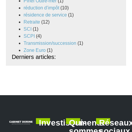
Pinel Outre-mer
(1)
réduction d'impôt
(10)
résidence de service
(1)
Retraite
(12)
SCI
(1)
SCPI
(4)
Transmission/succession
(1)
Zone Euro
(1)
Derniers articles:
Investissements
Qui-
Réseau
sommes
sociaux