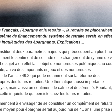
ançais, l’épargne et la retraite », la retraite se placerait e
stème de financement du système de retraite serait en effet
s inquiétudes des épargnants. Explications…
onstituent deux paramètres majeurs qui préoccupent au plus hau
rgement le sentiment de solitude et le changement de rythme de v
Le sujet a en effet fait l’objet de nombreuses polémiques au co
cate, au vu des importants enjeux et des nombreuses
 de l’article 49.3 qui porte notamment sur la réforme des
auprès des futurs retraités. Une thématique aussi importante
lyse, mais aussi un sentiment de calme et de sérénité. Pourtant,
 cette inquiétude qui persiste chez les futurs retraités.
mmencent à envisager de se constituer un complément de retrait
ge moyen pour épargner serait aujourd’hui de 41 ans, une prise 