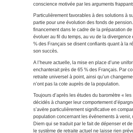
conscience motivée par les arguments frappants
Particulièrement favorables à des solutions à s
partie pour une évolution des fonds de pension. 
financement dans le cadre de la préparation de le
évoluer au fil du temps, au vu de la divergence 
% des Français se disent confiants quant à la ré
son succès.
A l’heure actuelle, la mise en place d’une unifo
enchanterait près de 65 % des Français. Par con
retraite universel à point, ainsi qu’un changem
n’ont pas la cote auprès de la population.
Toujours d’après les études du baromètre « les F
décidés à changer leur comportement d’épargne 
s’avère particulièrement significative en compa
population concernant les événements à venir, 
Diem qui se traduit par le fait de dépenser et de 
le système de retraite actuel ne laisse rien prévo