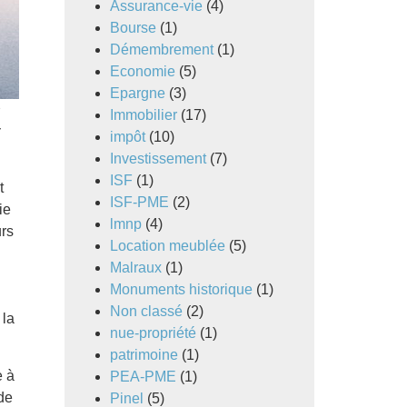
Assurance-vie
(4)
Bourse
(1)
Démembrement
(1)
Economie
(5)
Epargne
(3)
n
Immobilier
(17)
impôt
(10)
Investissement
(7)
ISF
(1)
t
ISF-PME
(2)
ie
lmnp
(4)
urs
Location meublée
(5)
Malraux
(1)
Monuments historique
(1)
Non classé
(2)
 la
nue-propriété
(1)
patrimoine
(1)
e à
PEA-PME
(1)
de
Pinel
(5)