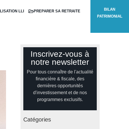
BILAN
LISATION LLI
PREPARER SA RETRAITE
PATRIMONIAL
Inscrivez-vous à
notre newsletter
Pour tous connaître de l'actualité
financière & fiscale, des
dernières opportunités
d'investissement et de nos
programmes exclusifs.
Catégories