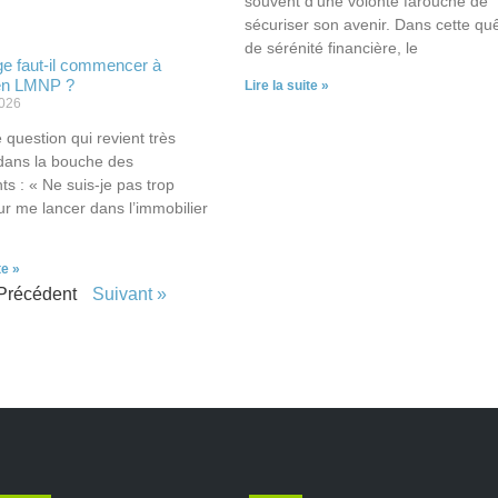
souvent d’une volonté farouche de
sécuriser son avenir. Dans cette qu
de sérénité financière, le
ge faut-il commencer à
 en LMNP ?
Lire la suite »
2026
 question qui revient très
dans la bouche des
s : « Ne suis-je pas trop
ur me lancer dans l’immobilier
te »
Précédent
Suivant »