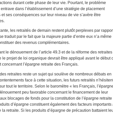
actions durant cette phase de leur vie. Pourtant, le problème
entrave dans l’établissement d’une stratégie de placement
es et ses conséquences sur leur niveau de vie s’avère être
es.
nte, les retraités de demain restent plutôt perplexes par rappor
 se traduit par le fait que la majeure partie d’entre eux n’a même
 constituer des revenus complémentaires.
nant le dénouement de l’article 49.3 et de la réforme des retraites
ue le projet de loi organique devrait être appliqué avant le début 
t concernant l’épargne retraite des Français.
e des retraites reste un sujet qui soulève de nombreux débats en
tentements face à cette situation, les futurs retraités n’hésiten
r tout le territoire. Selon le baromètre « les Français, l’épargne
un dénouement peu favorable concernant le financement de leur
s aux blocages de fonds pour la constitution de l’épargne retraite 
oduits d’épargne constituent également des facteurs importants 
la retraite. Si les produits d’épargne de précaution battaient le