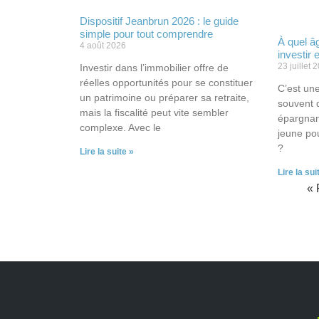
Dispositif Jeanbrun 2026 : le guide
simple pour tout comprendre
À quel â
4 août 2026
investir
23 juillet 
Investir dans l’immobilier offre de
réelles opportunités pour se constituer
C’est une
un patrimoine ou préparer sa retraite,
souvent 
mais la fiscalité peut vite sembler
épargnant
complexe. Avec le
jeune po
?
Lire la suite »
Lire la sui
« 