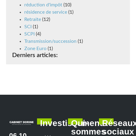
réduction d'impôt
(10)
résidence de service
(1)
Retraite
(12)
SCI
(1)
SCPI
(4)
Transmission/succession
(1)
Zone Euro
(1)
Derniers articles:
Investissements
Qui-
Réseau
sommes
sociaux
06 10