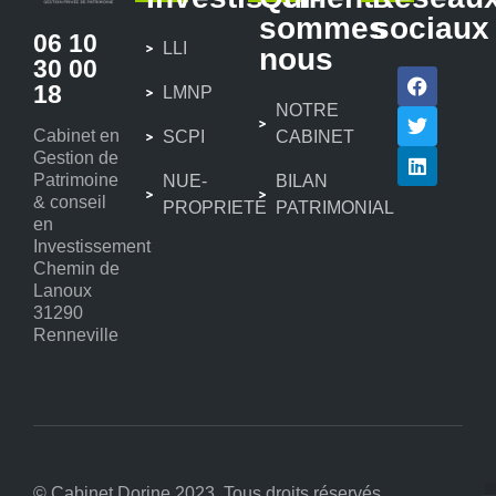
sommes
sociaux
06 10
LLI
nous
30 00
18
LMNP
NOTRE
Cabinet en
SCPI
CABINET
Gestion de
Patrimoine
NUE-
BILAN
& conseil
PROPRIETE
PATRIMONIAL
en
Investissement
Chemin de
Lanoux
31290
Renneville
© Cabinet Dorine 2023. Tous droits réservés.